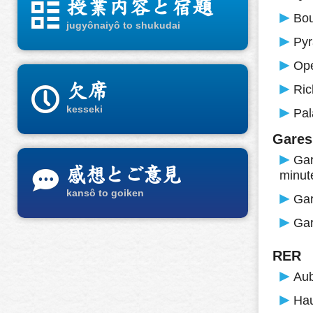
³
授業内容と宿題
Bo
jugyônaiyô to shukudai
Py
Op
P
欠席
Ric
kesseki
Pal
Gares
Gar
e
感想とご意見
minut
kansô to goiken
Gar
Gar
RER
Au
Ha