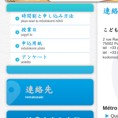
連
時間割と申し込み方法
)
jikan-wari to môshikomi hôhô
授業日
こど
)
jugyô bi
2 rue R
申込用紙
75002 Pa
)
tél : +3
môshikomi yôshi
tél : +3
アンケート
kodomo@i
)
ankêto
?
連絡先
renrakusaki
Métro
Qu