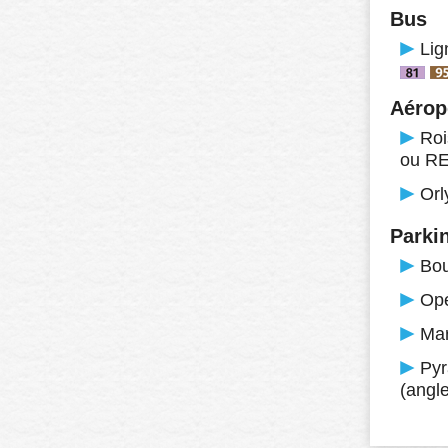
Bus
Lig
Aérop
Roi
ou R
Orl
Parki
Bou
Opé
Mar
Pyr
(angl