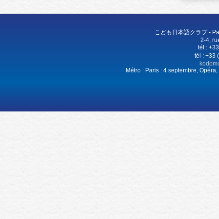
こども日本語クラブ - Paris 
2-4, r
tél : +
tél : +3
kodomo
Métro : Paris : 4 septembre, Opéra